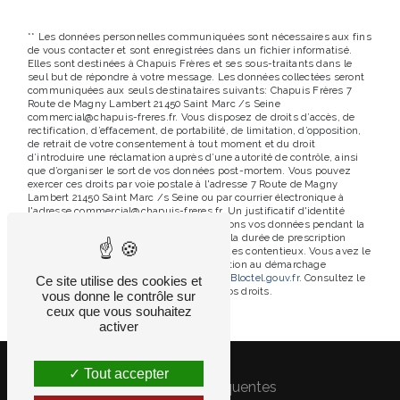
** Les données personnelles communiquées sont nécessaires aux fins
de vous contacter et sont enregistrées dans un fichier informatisé.
Elles sont destinées à Chapuis Frères et ses sous-traitants dans le
seul but de répondre à votre message. Les données collectées seront
communiquées aux seuls destinataires suivants: Chapuis Frères 7
Route de Magny Lambert 21450 Saint Marc /s Seine
commercial@chapuis-freres.fr. Vous disposez de droits d’accès, de
rectification, d’effacement, de portabilité, de limitation, d’opposition,
de retrait de votre consentement à tout moment et du droit
d’introduire une réclamation auprès d’une autorité de contrôle, ainsi
que d’organiser le sort de vos données post-mortem. Vous pouvez
exercer ces droits par voie postale à l'adresse 7 Route de Magny
Lambert 21450 Saint Marc /s Seine ou par courrier électronique à
l'adresse commercial@chapuis-freres.fr. Un justificatif d'identité
pourra vous être demandé. Nous conservons vos données pendant la
période de prise de contact puis pendant la durée de prescription
légale aux fins probatoires et de gestion des contentieux. Vous avez le
droit de vous inscrire sur la liste d'opposition au démarchage
téléphonique, disponible à cette adresse:
Bloctel.gouv.fr
. Consultez le
Ce site utilise des cookies et
site cnil.fr pour plus d’informations sur vos droits.
vous donne le contrôle sur
ceux que vous souhaitez
activer
Tout accepter
Recherches fréquentes