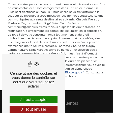
** Les données personnelles communiquées sont nécessaires aux fins
de vous contacter et sont enregistrées dans un fichier informatisé.
Elles sont destinées à Chapuis Frères et ses sous-traitants dans le
seul but de répondre à votre message. Les données collectées seront
communiquées aux seuls destinataires suivants: Chapuis Frères 7
Route de Magny Lambert 21450 Saint Marc /s Seine
commercial@chapuis-freres.fr. Vous disposez de droits d’accès, de
rectification, d’effacement, de portabilité, de limitation, d’opposition,
de retrait de votre consentement à tout moment et du droit
d’introduire une réclamation auprès d’une autorité de contrôle, ainsi
que d’organiser le sort de vos données post-mortem. Vous pouvez
exercer ces droits par voie postale à l'adresse 7 Route de Magny
Lambert 21450 Saint Marc /s Seine ou par courrier électronique à
l'adresse commercial@chapuis-freres.fr. Un justificatif d'identité
pourra vous être demandé. Nous conservons vos données pendant la
période de prise de contact puis pendant la durée de prescription
légale aux fins probatoires et de gestion des contentieux. Vous avez le
droit de vous inscrire sur la liste d'opposition au démarchage
téléphonique, disponible à cette adresse:
Bloctel.gouv.fr
. Consultez le
Ce site utilise des cookies et
site cnil.fr pour plus d’informations sur vos droits.
vous donne le contrôle sur
ceux que vous souhaitez
activer
Tout accepter
Recherches fréquentes
Tout refuser