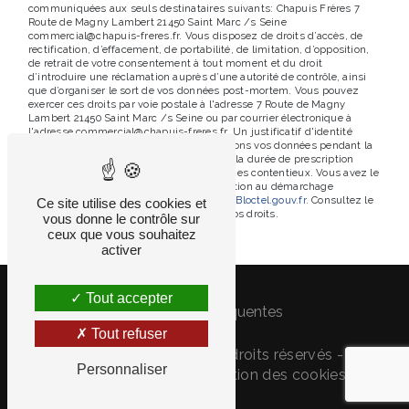
communiquées aux seuls destinataires suivants: Chapuis Frères 7
Route de Magny Lambert 21450 Saint Marc /s Seine
commercial@chapuis-freres.fr. Vous disposez de droits d’accès, de
rectification, d’effacement, de portabilité, de limitation, d’opposition,
de retrait de votre consentement à tout moment et du droit
d’introduire une réclamation auprès d’une autorité de contrôle, ainsi
que d’organiser le sort de vos données post-mortem. Vous pouvez
exercer ces droits par voie postale à l'adresse 7 Route de Magny
Lambert 21450 Saint Marc /s Seine ou par courrier électronique à
l'adresse commercial@chapuis-freres.fr. Un justificatif d'identité
pourra vous être demandé. Nous conservons vos données pendant la
période de prise de contact puis pendant la durée de prescription
légale aux fins probatoires et de gestion des contentieux. Vous avez le
droit de vous inscrire sur la liste d'opposition au démarchage
téléphonique, disponible à cette adresse:
Bloctel.gouv.fr
. Consultez le
Ce site utilise des cookies et
site cnil.fr pour plus d’informations sur vos droits.
vous donne le contrôle sur
ceux que vous souhaitez
activer
Tout accepter
Recherches fréquentes
Tout refuser
©
Vistalid
- 2026 - Tous droits réservés -
Personnaliser
Mentions légales
-
Gestion des cookies