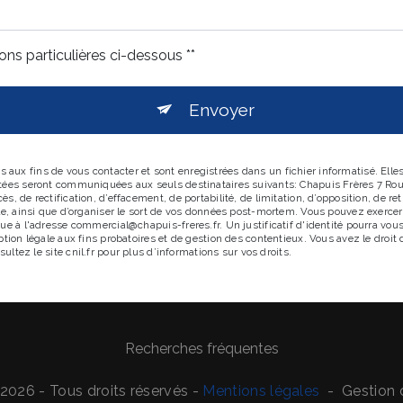
ons particulières ci-dessous **
Envoyer
ux fins de vous contacter et sont enregistrées dans un fichier informatisé. Elles
ctées seront communiquées aux seuls destinataires suivants: Chapuis Frères 7 R
, de rectification, d’effacement, de portabilité, de limitation, d’opposition, de r
le, ainsi que d’organiser le sort de vos données post-mortem. Vous pouvez exercer
que à l'adresse commercial@chapuis-freres.fr. Un justificatif d'identité pourra 
tion légale aux fins probatoires et de gestion des contentieux. Vous avez le droit 
sultez le site cnil.fr pour plus d’informations sur vos droits.
Recherches fréquentes
2026 - Tous droits réservés -
Mentions légales
-
Gestion 