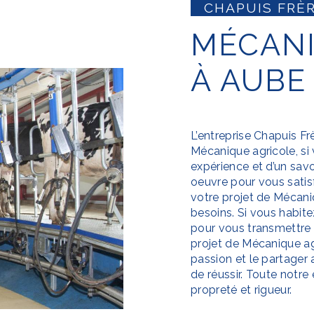
CHAPUIS FRÈ
MÉCANIQUE AGRICOLE
À AUBE
L’entreprise
Chapuis Fr
Mécanique agricole
, s
expérience et d’un savo
oeuvre pour vous sati
votre projet de
Mécani
besoins. Si vous habit
pour vous transmettre 
projet de
Mécanique ag
passion et le partager
de réussir. Toute notre 
propreté et rigueur.