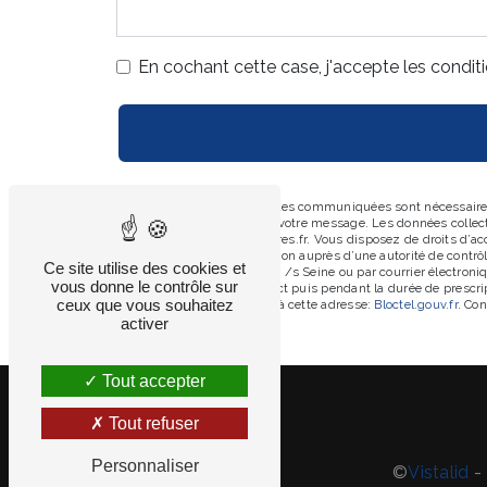
En cochant cette case, j'accepte les conditi
** Les données personnelles communiquées sont nécessaires a
le seul but de répondre à votre message. Les données colle
commercial@chapuis-freres.fr. Vous disposez de droits d’accès
d’introduire une réclamation auprès d’une autorité de contrô
Ce site utilise des cookies et
Lambert 21450 Saint Marc /s Seine ou par courrier électroni
vous donne le contrôle sur
période de prise de contact puis pendant la durée de prescrip
ceux que vous souhaitez
téléphonique, disponible à cette adresse:
Bloctel.gouv.fr
. Con
activer
Tout accepter
Tout refuser
Personnaliser
©
Vistalid
- 