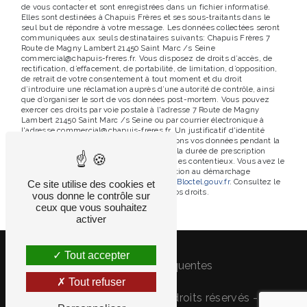
de vous contacter et sont enregistrées dans un fichier informatisé.
Elles sont destinées à Chapuis Frères et ses sous-traitants dans le
seul but de répondre à votre message. Les données collectées seront
communiquées aux seuls destinataires suivants: Chapuis Frères 7
Route de Magny Lambert 21450 Saint Marc /s Seine
commercial@chapuis-freres.fr. Vous disposez de droits d’accès, de
rectification, d’effacement, de portabilité, de limitation, d’opposition,
de retrait de votre consentement à tout moment et du droit
d’introduire une réclamation auprès d’une autorité de contrôle, ainsi
que d’organiser le sort de vos données post-mortem. Vous pouvez
exercer ces droits par voie postale à l'adresse 7 Route de Magny
Lambert 21450 Saint Marc /s Seine ou par courrier électronique à
l'adresse commercial@chapuis-freres.fr. Un justificatif d'identité
pourra vous être demandé. Nous conservons vos données pendant la
période de prise de contact puis pendant la durée de prescription
légale aux fins probatoires et de gestion des contentieux. Vous avez le
droit de vous inscrire sur la liste d'opposition au démarchage
téléphonique, disponible à cette adresse:
Bloctel.gouv.fr
. Consultez le
Ce site utilise des cookies et
site cnil.fr pour plus d’informations sur vos droits.
vous donne le contrôle sur
ceux que vous souhaitez
activer
Tout accepter
Recherches fréquentes
Tout refuser
©
Vistalid
- 2026 - Tous droits réservés -