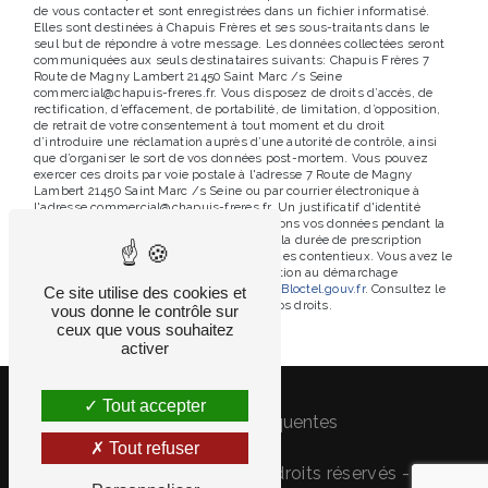
de vous contacter et sont enregistrées dans un fichier informatisé.
Elles sont destinées à Chapuis Frères et ses sous-traitants dans le
seul but de répondre à votre message. Les données collectées seront
communiquées aux seuls destinataires suivants: Chapuis Frères 7
Route de Magny Lambert 21450 Saint Marc /s Seine
commercial@chapuis-freres.fr. Vous disposez de droits d’accès, de
rectification, d’effacement, de portabilité, de limitation, d’opposition,
de retrait de votre consentement à tout moment et du droit
d’introduire une réclamation auprès d’une autorité de contrôle, ainsi
que d’organiser le sort de vos données post-mortem. Vous pouvez
exercer ces droits par voie postale à l'adresse 7 Route de Magny
Lambert 21450 Saint Marc /s Seine ou par courrier électronique à
l'adresse commercial@chapuis-freres.fr. Un justificatif d'identité
pourra vous être demandé. Nous conservons vos données pendant la
période de prise de contact puis pendant la durée de prescription
légale aux fins probatoires et de gestion des contentieux. Vous avez le
droit de vous inscrire sur la liste d'opposition au démarchage
téléphonique, disponible à cette adresse:
Bloctel.gouv.fr
. Consultez le
Ce site utilise des cookies et
site cnil.fr pour plus d’informations sur vos droits.
vous donne le contrôle sur
ceux que vous souhaitez
activer
Tout accepter
Recherches fréquentes
Tout refuser
©
Vistalid
- 2026 - Tous droits réservés -