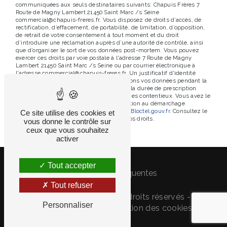
communiquées aux seuls destinataires suivants: Chapuis Frères 7
Route de Magny Lambert 21450 Saint Marc /s Seine
commercial@chapuis-freres.fr. Vous disposez de droits d’accès, de
rectification, d’effacement, de portabilité, de limitation, d’opposition,
de retrait de votre consentement à tout moment et du droit
d’introduire une réclamation auprès d’une autorité de contrôle, ainsi
que d’organiser le sort de vos données post-mortem. Vous pouvez
exercer ces droits par voie postale à l'adresse 7 Route de Magny
Lambert 21450 Saint Marc /s Seine ou par courrier électronique à
l'adresse commercial@chapuis-freres.fr. Un justificatif d'identité
pourra vous être demandé. Nous conservons vos données pendant la
période de prise de contact puis pendant la durée de prescription
légale aux fins probatoires et de gestion des contentieux. Vous avez le
droit de vous inscrire sur la liste d'opposition au démarchage
téléphonique, disponible à cette adresse:
Bloctel.gouv.fr
. Consultez le
Ce site utilise des cookies et
site cnil.fr pour plus d’informations sur vos droits.
vous donne le contrôle sur
ceux que vous souhaitez
activer
Tout accepter
Recherches fréquentes
Tout refuser
©
Vistalid
- 2026 - Tous droits réservés -
Personnaliser
Mentions légales
-
Gestion des cookies