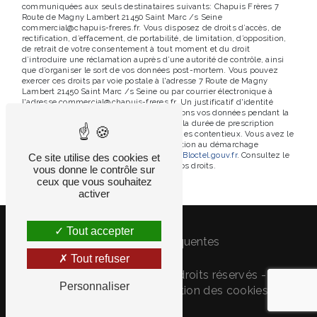
communiquées aux seuls destinataires suivants: Chapuis Frères 7
Route de Magny Lambert 21450 Saint Marc /s Seine
commercial@chapuis-freres.fr. Vous disposez de droits d’accès, de
rectification, d’effacement, de portabilité, de limitation, d’opposition,
de retrait de votre consentement à tout moment et du droit
d’introduire une réclamation auprès d’une autorité de contrôle, ainsi
que d’organiser le sort de vos données post-mortem. Vous pouvez
exercer ces droits par voie postale à l'adresse 7 Route de Magny
Lambert 21450 Saint Marc /s Seine ou par courrier électronique à
l'adresse commercial@chapuis-freres.fr. Un justificatif d'identité
pourra vous être demandé. Nous conservons vos données pendant la
période de prise de contact puis pendant la durée de prescription
légale aux fins probatoires et de gestion des contentieux. Vous avez le
droit de vous inscrire sur la liste d'opposition au démarchage
téléphonique, disponible à cette adresse:
Bloctel.gouv.fr
. Consultez le
Ce site utilise des cookies et
site cnil.fr pour plus d’informations sur vos droits.
vous donne le contrôle sur
ceux que vous souhaitez
activer
Tout accepter
Recherches fréquentes
Tout refuser
©
Vistalid
- 2026 - Tous droits réservés -
Personnaliser
Mentions légales
-
Gestion des cookies